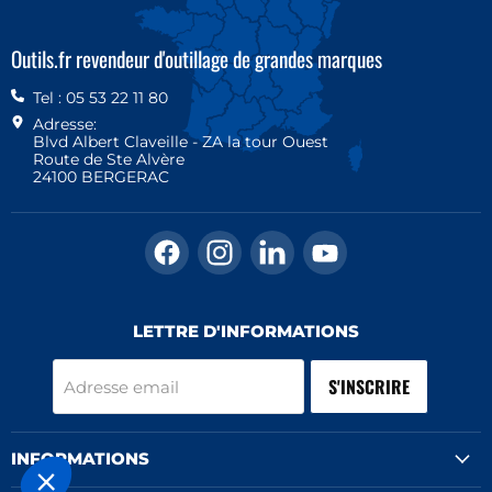
Outils.fr revendeur d'outillage de grandes marques
SPÉCIFICATIONS
Tel : 05 53 22 11 80
DONNÉES TECHNIQUES
Adresse:
Blvd Albert Claveille - ZA la tour Ouest
Route de Ste Alvère
24100 BERGERAC
Diamètre (mm)
30
Taille de la buse
Trouvez-
50
Trouvez-
Trouvez-
Trouvez-
nous
nous
nous
nous
sur
sur
sur
sur
Facebook
Instagram
LinkedIn
YouTube
APPAREILS COMPATIBLES
LETTRE D'INFORMATIONS
PRODUITS À LA GAMME
S'INSCRIRE
Adresse email
HD 5/11 P
HD 5/11 P+
INFORMATIONS