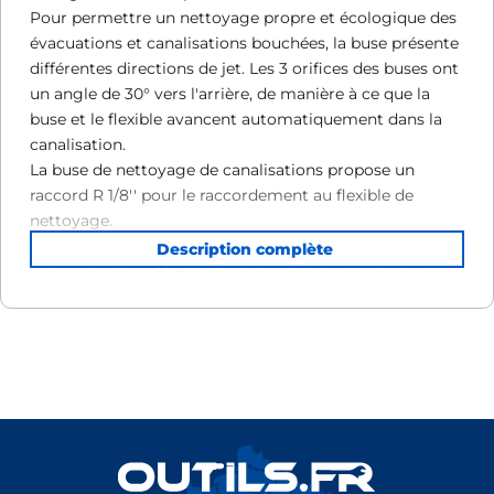
Pour permettre un nettoyage propre et écologique des
évacuations et canalisations bouchées, la buse présente
différentes directions de jet. Les 3 orifices des buses ont
un angle de 30° vers l'arrière, de manière à ce que la
buse et le flexible avancent automatiquement dans la
canalisation.
La buse de nettoyage de canalisations propose un
raccord R 1/8'' pour le raccordement au flexible de
nettoyage.
La buse de nettoyage de canalisations est dotée d'un
filetage intérieur et présente un diamètre de 30 mm.
Pour permettre un nettoyage propre et écologique des
évacuations et canalisations bouchées, la buse présente
différentes directions de jet. Les 3 orifices des buses ont
un angle de 30° vers l'arrière, de manière à ce que la
buse et le flexible avancent automatiquement dans la
canalisation. La buse de nettoyage de canalisations
propose un raccord R 1/8'' pour le raccordement au
flexible de nettoyage.