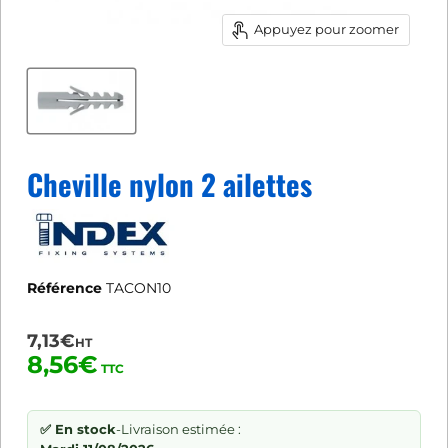
Appuyez pour zoomer
Cheville nylon 2 ailettes
Référence
TACON10
7,13€
HT
8,56€
TTC
✅ En stock
-
Livraison estimée :