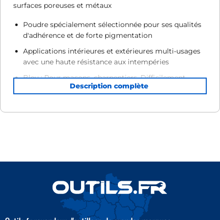
surfaces poreuses et métaux
Poudre spécialement sélectionnée pour ses qualités
d'adhérence et de forte pigmentation
Applications intérieures et extérieures multi-usages
avec une haute résistance aux intempéries
Bleu : Pour maçons, charpentiers. Difficilement
effaçable sur surfaces poreuses et métaux
Rouge : Pour couvreurs et fondations de maçonnerie.
Marquage permanent
Poudre haute densité et peu volatile pour un trait
parfaitement net
Faible solubilité dans l'eau
CODE ARTICLE
Capacité (g)
Couleur
1-47-403
115
Bleu