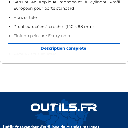
Serrure en applique monopoint à cylindre Profil
Européen pour porte standard
Horizontale
Profil européen à crochet (140 x 88 mm)
Finition peinture Epoxy noire
Coffre plié en acier
Pêne 1/2 tour en acier
Fouillot en bronze d’aluminium
Carré de 6 mm
Enjoliveur de cylindre Profil Européen
Course du pêne dormant : 23 mm
Saillie du pêne 1/2 tour : 21 mm
Fonction crochet pour porte coulissante
Outils.fr revendeur d'outillage de grandes marques